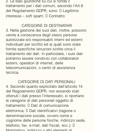
2. Le basi giuridiche su cui si fonda il
trattamento per i dati comuni, secondo l'Art.6
del Regolamento GDPR, sono:  Legittimo
interesse – soft spam;  Contratto;
CATEGORIE DI DESTINATARI
3. Nella gestione dei suoi dati, inoltre, possono
venire a conoscenza degli stessi persone
autorizzate e/o responsabili interni ed esterni
individuati per iscritto ed ai quali sono state
fornite specifiche istruzioni scritte circa il
trattamento dei dati. In particolare, i suoi dati
potranno essere condivisi con collaboratori
esterni, operatori di internet, delle
telecomunicazioni, o centri di assistenza
tecnica.
CATEGORIE DI DATI PERSONALI
4. Secondo quanto esplicitato dall'articolo 14
del Regolamento GDPR, non essendo stati
ottenuti i dati presso l'interessato, si riportano
le categorie di dati personali oggetto di
trattamento:  Dati di comunicazione
elettronica;  Dati identificativi (ragione o
denominazione sociale, ovvero nome e
cognome delle persone fisiche, indirizzo sede,
telefono, fax, e-mail, dati fiscali, ecc.); 
Nominativo, indirizzo o altri elementi di