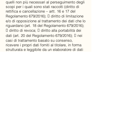
quelli non più necessari al perseguimento degli
scopi per i quali sono stati raccolti (diritto di
rettifica e cancellazione – artt. 16 e 17 del
Regolamento 679/2016);  diritto di limitazione
e/o di opposizione al trattamento dei dati che lo
riguardano (art. 18 del Regolamento 679/2016);
 diritto di revoca;  diritto alla portabilità dei
dati (art. 20 del Regolamento 679/2016);  nei
casi di trattamento basato su consenso,
ricevere i propri dati forniti al titolare, in forma
strutturata e leggibile da un elaboratore di dati
e in un formato comunemente usato da un
dispositivo elettronico;  il diritto di presentare
un reclamo all’Autorità di controllo (diritto di
accesso dell’interessato – art. 15 del
Regolamento 679/2016).
Titolare del trattamento dei Suoi dati personali è
BORGHI ANDREA Impresa Individuale,
p.iva
02108240355
,
c.f. BRGNDR70L18H223B 
Email:
borghi.andrea@archi467.com

PEC:
borghiandrea1@pec.it

Telefono:
0522082323