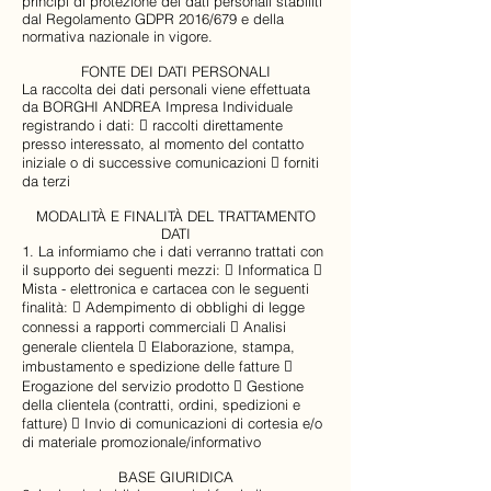
principi di protezione dei dati personali stabiliti
dal Regolamento GDPR 2016/679 e della
normativa nazionale in vigore.
FONTE DEI DATI PERSONALI
La raccolta dei dati personali viene effettuata
da BORGHI ANDREA Impresa Individuale
registrando i dati:  raccolti direttamente
presso interessato, al momento del contatto
iniziale o di successive comunicazioni  forniti
da terzi
MODALITÀ E FINALITÀ DEL TRATTAMENTO
DATI
1. La informiamo che i dati verranno trattati con
il supporto dei seguenti mezzi:  Informatica 
Mista - elettronica e cartacea con le seguenti
finalità:  Adempimento di obblighi di legge
connessi a rapporti commerciali  Analisi
generale clientela  Elaborazione, stampa,
imbustamento e spedizione delle fatture 
Erogazione del servizio prodotto  Gestione
della clientela (contratti, ordini, spedizioni e
fatture)  Invio di comunicazioni di cortesia e/o
di materiale promozionale/informativo
BASE GIURIDICA