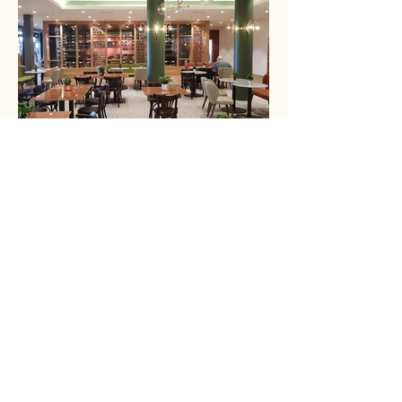
Seedamm Plaza
Pfäffikon, Svizzera